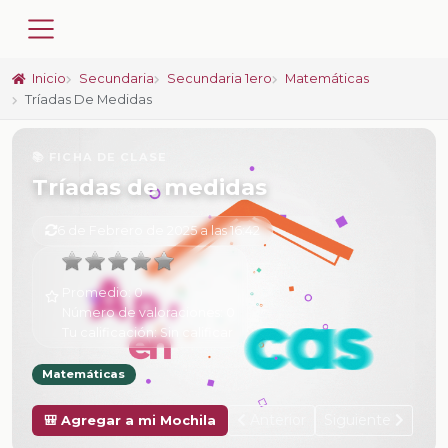
Inicio
Secundaria
Secundaria 1ero
Matemáticas
Tríadas De Medidas
📚 FICHA DE CLASE
Tríadas de medidas
6 de Febrero de 2025 a las 16:42
Promedio:
0
Número de valoraciones:
0
Tu calificación:
Sin calificar
Matemáticas
Anterior
Siguiente
🎒 Agregar a mi Mochila