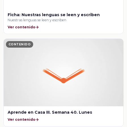
Ficha: Nuestras lenguas se leen y escriben
Nuestras lenguas se leen y escriben
Ver contenido
CONTENIDO
Aprende en Casa III. Semana 40. Lunes
Ver contenido