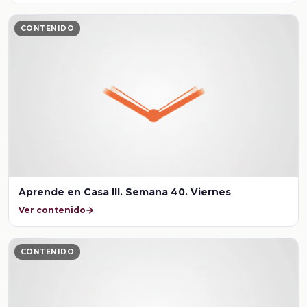
CONTENIDO
Aprende en Casa III. Semana 40. Viernes
Ver contenido
CONTENIDO