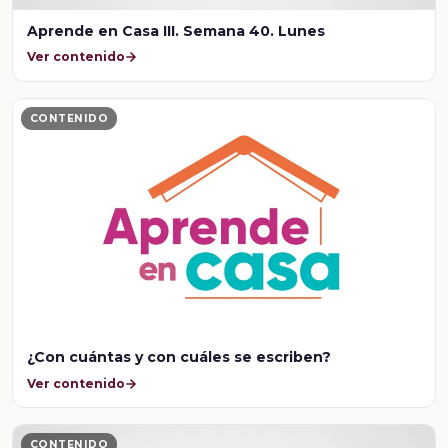
Aprende en Casa III. Semana 40. Lunes
Ver contenido
CONTENIDO
¿Con cuántas y con cuáles se escriben?
Ver contenido
CONTENIDO