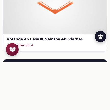
Aprende en Casa III. Semana 40. Viernes
Ver contenido
Herramientas para el docente
¿Ya conoces al Creador de
Recursos Educativos de la
Dirección General @prende.mx
CREA ?
Crea recursos para tus clases. Regístrate en la