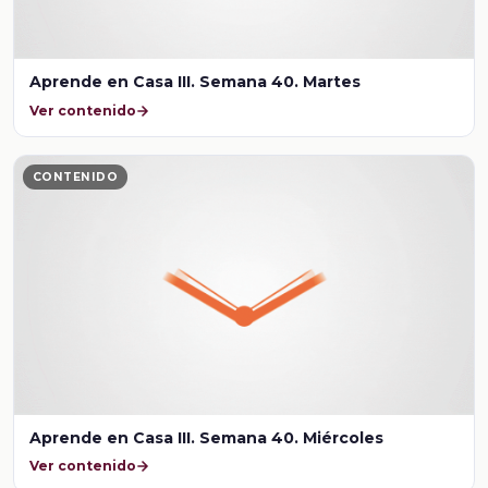
Aprende en Casa III. Semana 40. Martes
Ver contenido
CONTENIDO
Aprende en Casa III. Semana 40. Miércoles
Ver contenido