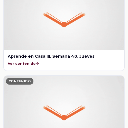
Aprende en Casa III. Semana 40. Jueves
Ver contenido
CONTENIDO