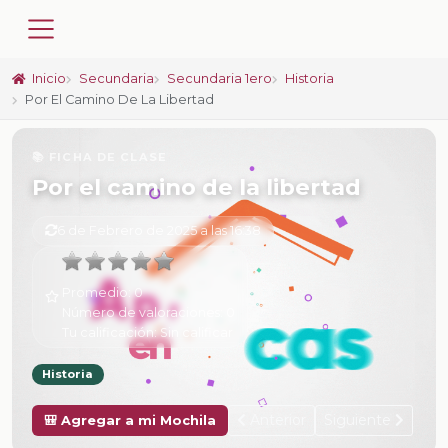
Inicio
Secundaria
Secundaria 1ero
Historia
Por El Camino De La Libertad
📚 FICHA DE CLASE
Por el camino de la libertad
6 de Febrero de 2025 a las 16:38
Promedio:
0
Número de valoraciones:
0
Tu calificación:
Sin calificar
Historia
Anterior
Siguiente
🎒 Agregar a mi Mochila