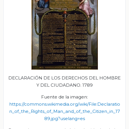
DECLARACIÓN DE LOS DERECHOS DEL HOMBRE
Y DEL CIUDADANO. 1789
Fuente de la imagen:
https://commons.wikimedia.org/wiki/File:Declaratio
n_of_the_Rights_of_Man_and_of_the_Citizen_in_17
89.jpg?uselang=es