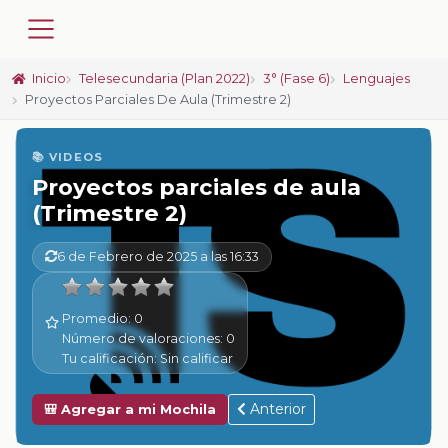
Inicio
Telesecundaria (Plan 2022)
3° (Fase 6)
Lenguajes
Proyectos Parciales De Aula (Trimestre 2)
📚 VIDEOS
Proyectos parciales de aula
(Trimestre 2)
6 de Febrero de 2025 a las 16:33
Promedio:
0
Número de valoraciones:
0
Tu calificación:
Sin calificar
Anterior
🎒 Agregar a mi Mochila