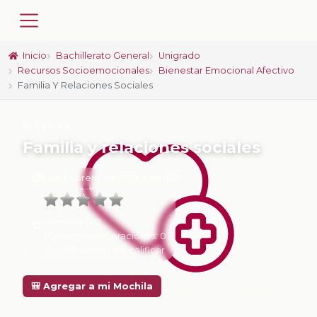
Inicio
Bachillerato General
Unigrado
Recursos Socioemocionales
Bienestar Emocional Afectivo
Familia Y Relaciones Sociales
📚 TEMAS
Familia y relaciones sociales
6 de Febrero de 2025 a las 16:31
Promedio:
0
Número de valoraciones:
0
Tu calificación:
Sin calificar
Anterior
Siguiente
🎒 Agregar a mi Mochila