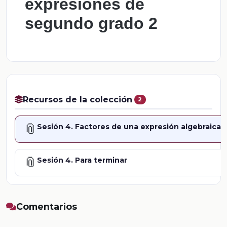
expresiones de
segundo grado 2
Recursos de la colección
2
📎
Sesión 4. Factores de una expresión algebraica
📎
Sesión 4. Para terminar
Comentarios