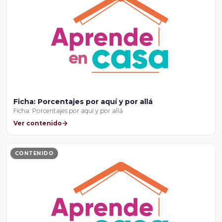
Ficha: Porcentajes por aquí y por allá
Ficha: Porcentajes por aquí y por allá
Ver contenido
CONTENIDO