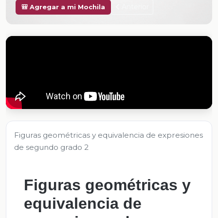
Anterior
🎒 Agregar a mi Mochila
Figuras geométricas y equivalencia de expresiones
de segundo grado 2
Figuras geométricas y
equivalencia de