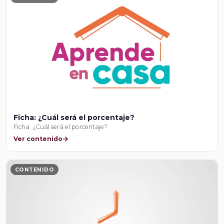
Ficha: ¿Cuál será el porcentaje?
Ficha: ¿Cuál será el porcentaje?
Ver contenido
CONTENIDO