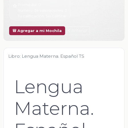
Promedio:
0
Número de valoraciones:
0
Tu calificación:
Sin calificar
Anterior
🎒 Agregar a mi Mochila
Libro: Lengua Materna. Español TS
Lengua
Materna.