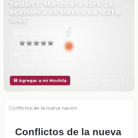
Sesión 2. Manos a la obra. La
economía de México de 1821 a
1845
6 de Febrero de 2025 a las 16:21
Promedio:
0
Número de valoraciones:
0
Tu calificación:
Sin calificar
Anterior
Siguiente
🎒 Agregar a mi Mochila
Conflictos de la nueva nación
Conflictos de la nueva