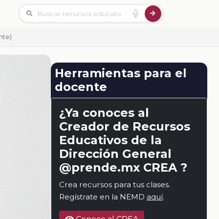
nte)
Herramientas para el
docente
¿Ya conoces al
Creador de Recursos
Educativos de la
Dirección General
@prende.mx CREA ?
Crea recursos para tus clases.
Regístrate en la NEMD
aquí
.