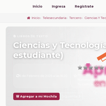
Inicio
Ingresa
Regístrate
Inicio
Telesecundaria
Tercero
Ciencias Y Te
📚 LIBROS DE TEXTO
Ciencias y Tecnología
estudiante)
Promedio:
0
6 de Febrero de 2025 a las 16:20
Número de valora
Tu calificación:
Sin
Siguiente
🎒 Agregar a mi Mochila