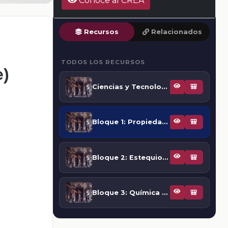
Conoce al CREA
Recursos
Relacionados
TODOS LOS RECURSOS
e)
Ciencias y Tecnología. Química, 3° Telesecundaria (Libro para estudiante)
🎒
Bloque 1: Propiedades, cambio y estructura
🎒
Bloque 2: Estequiometría, rapidez química y periodicidad
🎒
Bloque 3: Química y metabolismo: riesgos y beneficios de la química
🎒