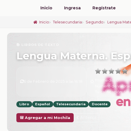
Inicio
Ingresa
Regístrate
Inicio
Telesecundaria
Segundo
Lengua Mate
📚 LIBROS DE TEXTO
Lengua Materna. Espa
Promedio:
0
6 de Febrero de 2025 a las 16:18
Número de valorac
Tu calificación:
Sin 
Libro
Español
Telesecundaria
Docente
Anterior
🎒 Agregar a mi Mochila