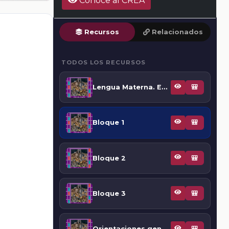
Conoce al CREA
Recursos
Relacionados
TODOS LOS RECURSOS
Lengua Materna. Español, 2° Telesecundaria (Libro para docente)
🎒
Bloque 1
🎒
Bloque 2
🎒
Bloque 3
🎒
Orientaciones generales
🎒