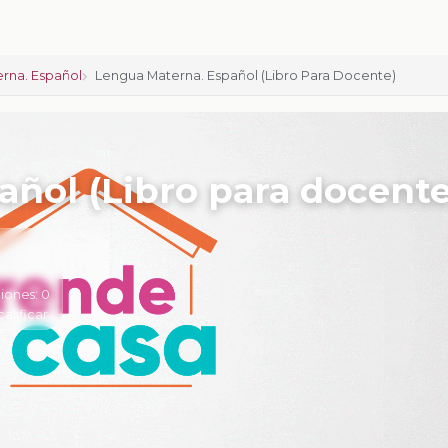
rna. Español
Lengua Materna. Español (Libro Para Docente)
ñol (Libro para docente
iones:
0
calificar