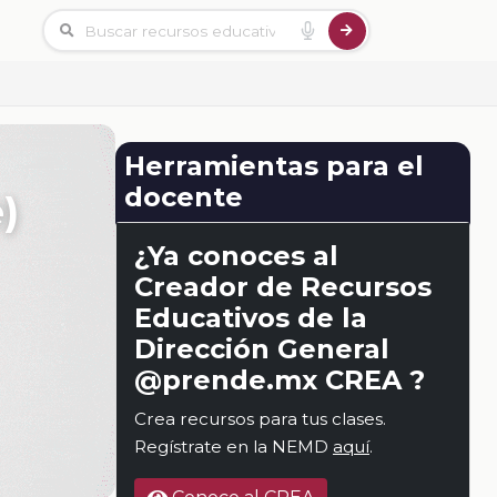
Herramientas para el
docente
)
¿Ya conoces al
Creador de Recursos
Educativos de la
Dirección General
@prende.mx CREA ?
Crea recursos para tus clases.
Regístrate en la NEMD
aquí
.