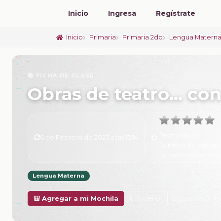
Inicio
Ingresa
Regístrate
Inicio
Primaria
Primaria 2do
Lengua Materna
📚 FICHA DE CLASE
Obras de teatro… con
Promedio:
0
6 de Febrero de 2025 a las 15:14
Número de valorac
Tu calificación:
Sin 
Lengua Materna
Anterior
Siguiente
🎒 Agregar a mi Mochila