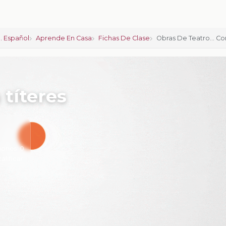
. Español
Aprende En Casa
Fichas De Clase
Obras De Teatro… Con
 títeres
iones:
0
calificar