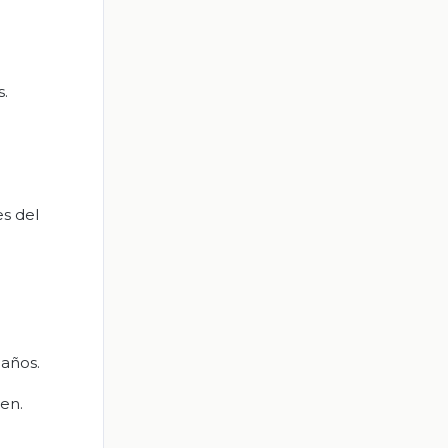
s.
es del
 años.
en.