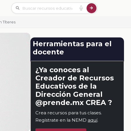
 Títeres
Herramientas para el
docente
¿Ya conoces al
Creador de Recursos
Educativos de la
Dirección General
@prende.mx CREA ?
Crea recursos para tus clases.
Regístrate en la NEMD
aquí
.