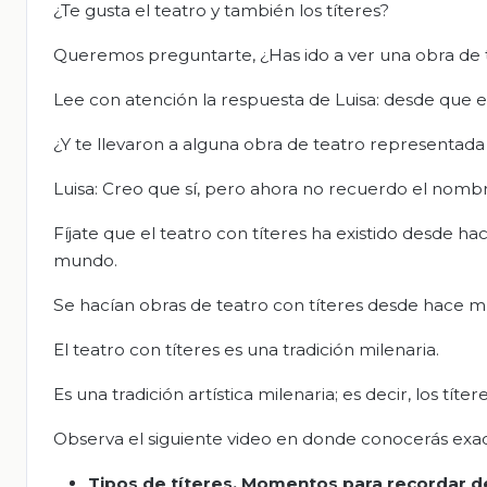
¿Te gusta el teatro y también los títeres?
Queremos preguntarte, ¿Has ido a ver una obra de 
Lee con atención la respuesta de Luisa: desde que er
¿Y te llevaron a alguna obra de teatro representada 
Luisa: Creo que sí, pero ahora no recuerdo el nomb
Fíjate que el teatro con títeres ha existido desde h
mundo.
Se hacían obras de teatro con títeres desde hace 
El teatro con títeres es una tradición milenaria.
Es una tradición artística milenaria; es decir, los tí
Observa el siguiente video en donde conocerás exact
Tipos de títeres.
Momentos para recordar de