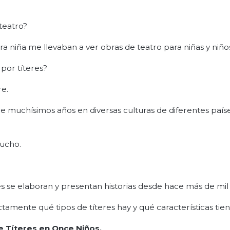
teatro?
a niña me llevaban a ver obras de teatro para niñas y niño
por títeres?
re.
ace muchísimos años en diversas culturas de diferentes país
mucho.
teres se elaboran y presentan historias desde hace más de mil
amente qué tipos de títeres hay y qué características tien
 Títeres en Once Niños
.