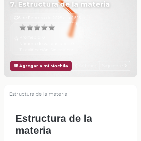
7. Estructura de la materia
6 de Febrero de 2025 a las 16:15
Promedio:
0
Número de valoraciones:
0
Tu calificación:
Sin calificar
Anterior
Siguiente
🎒 Agregar a mi Mochila
Estructura de la materia
Estructura de la
materia