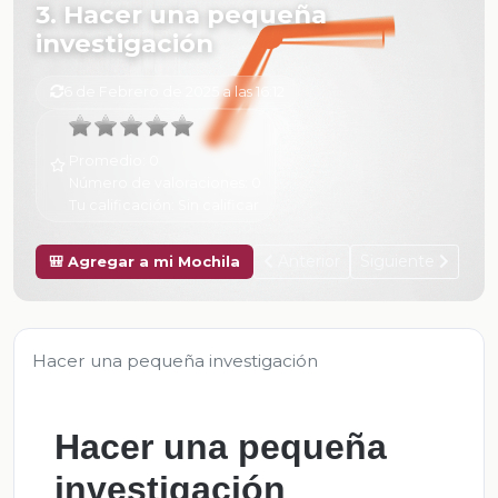
3. Hacer una pequeña
investigación
6 de Febrero de 2025 a las 16:12
Promedio:
0
Número de valoraciones:
0
Tu calificación:
Sin calificar
Anterior
Siguiente
🎒 Agregar a mi Mochila
Hacer una pequeña investigación
Hacer una pequeña
investigación