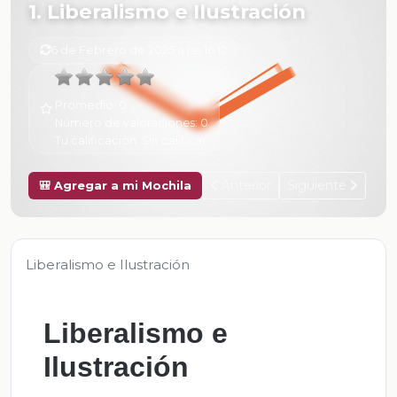
1. Liberalismo e Ilustración
6 de Febrero de 2025 a las 16:12
Promedio:
0
Número de valoraciones:
0
Tu calificación:
Sin calificar
Anterior
Siguiente
🎒 Agregar a mi Mochila
Liberalismo e Ilustración
Liberalismo e
Ilustración