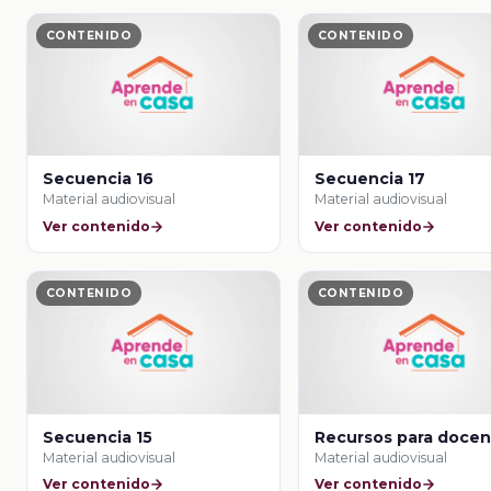
CONTENIDO
CONTENIDO
Secuencia 16
Secuencia 17
Material audiovisual
Material audiovisual
Ver contenido
Ver contenido
CONTENIDO
CONTENIDO
Secuencia 15
Recursos para doce
Material audiovisual
Material audiovisual
Ver contenido
Ver contenido