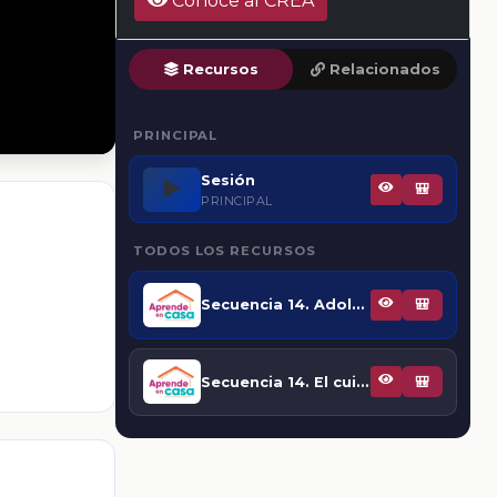
Conoce al CREA
Recursos
Relacionados
PRINCIPAL
Sesión
▶️
🎒
PRINCIPAL
TODOS LOS RECURSOS
Secuencia 14. Adolescencia y sexualidad
🎒
Secuencia 14. El cuidado de la salud sexual
🎒