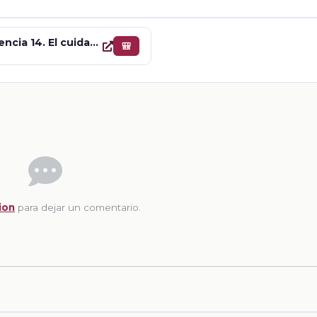
Secuencia 14. El cuidado de la salud sexual
🎒
ion
para dejar un comentario.