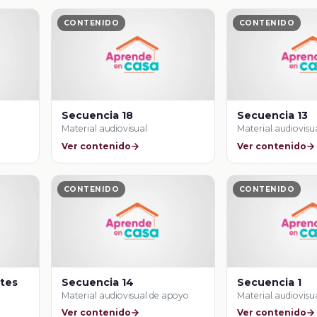
CONTENIDO
CONTENIDO
Secuencia 18
Secuencia 13
Material audiovisual
Material audiovisu
Ver contenido
Ver contenido
CONTENIDO
CONTENIDO
ntes
Secuencia 14
Secuencia 1
Material audiovisual de apoyo
Material audiovisu
Ver contenido
Ver contenido