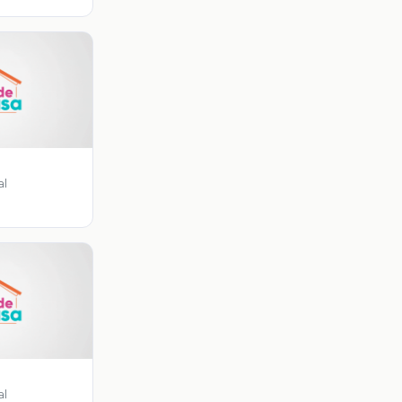
al
al