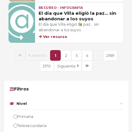
RECURSO · INFOGRAFÍA
El día que Villa eligió la paz... sin
abandonar a los suyos
El día que Villa eligió
la
paz... sin
abandonar a los suyos
Ver recurso
Anterior
1
2
3
4
...
2169
2170
Siguiente
Filtros
Nivel
Primaria
Telesecundaria