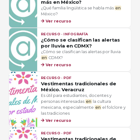
más en México?
¿Qué familia lingüística se habla más
en
México?
Ver recurso
RECURSO · INFOGRAFÍA
¿Cómo se clasifican las alertas
por lluvia en CDMX?
¿Cómo se clasifican las alertas por lluvia
en
CDMX?
Ver recurso
RECURSO · PDF
Vestimentas tradicionales de
México. Veracruz
Es útil para estudiantes, docentes y
personas interesadas
en
la cultura
mexicana, especialmente
en
el folclore y
las tradiciones
Ver recurso
RECURSO · PDF
Vestimentas tradicionales de