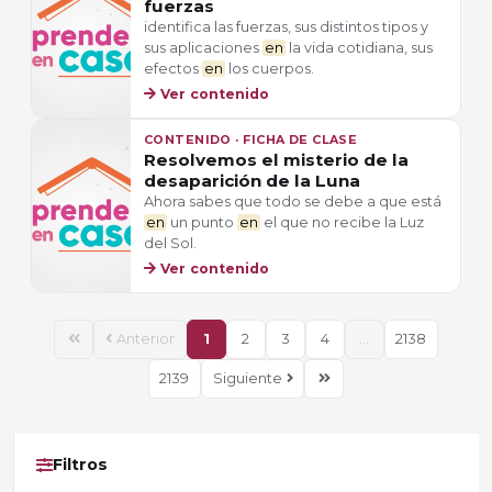
fuerzas
identifica las fuerzas, sus distintos tipos y
sus aplicaciones
en
la vida cotidiana, sus
efectos
en
los cuerpos.
Ver contenido
CONTENIDO · FICHA DE CLASE
Resolvemos el misterio de la
desaparición de la Luna
Ahora sabes que todo se debe a que está
en
un punto
en
el que no recibe la Luz
del Sol.
Ver contenido
Anterior
1
2
3
4
...
2138
2139
Siguiente
Filtros