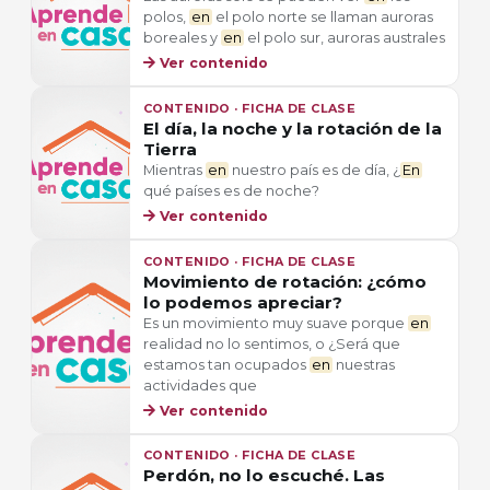
polos,
en
el polo norte se llaman auroras
boreales y
en
el polo sur, auroras australes
Ver contenido
CONTENIDO · FICHA DE CLASE
El día, la noche y la rotación de la
Tierra
Mientras
en
nuestro país es de día, ¿
En
qué países es de noche?
Ver contenido
CONTENIDO · FICHA DE CLASE
Movimiento de rotación: ¿cómo
lo podemos apreciar?
Es un movimiento muy suave porque
en
realidad no lo sentimos, o ¿Será que
estamos tan ocupados
en
nuestras
actividades que
Ver contenido
CONTENIDO · FICHA DE CLASE
Perdón, no lo escuché. Las