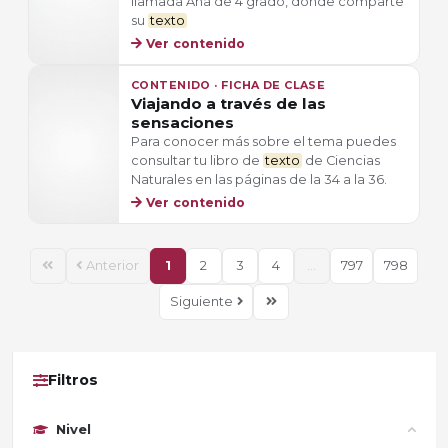
llamada Ana de 4 grado, donde comparte
su
texto
Ver contenido
CONTENIDO · FICHA DE CLASE
Viajando a través de las
sensaciones
Para conocer más sobre el tema puedes
consultar tu libro de
texto
de Ciencias
Naturales en las páginas de la 34 a la 36.
Ver contenido
Anterior
1
2
3
4
...
797
798
Siguiente
Filtros
Nivel