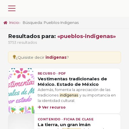
Inicio
Búsqueda: Pueblos-Indigenas
Resultados para:
«pueblos-indigenas»
5753 resultados
¿Quisiste decir
indígenas
?
RECURSO · PDF
Vestimentas tradicionales de
México. Estado de México
Además, fomenta la apreciación de las
tradiciones
indígenas
y su importancia en
la identidad cultural.
Ver recurso
CONTENIDO · FICHA DE CLASE
La tierra, un gran imán