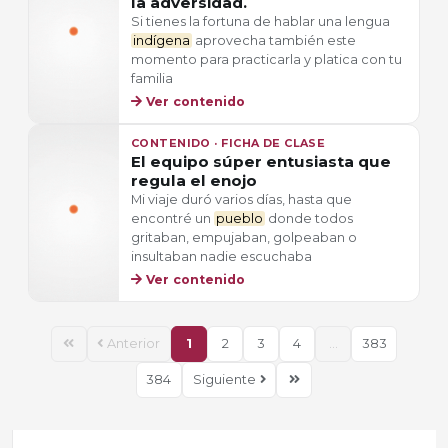
la adversidad.
Si tienes la fortuna de hablar una lengua
indígena
aprovecha también este
momento para practicarla y platica con tu
familia
Ver contenido
CONTENIDO · FICHA DE CLASE
El equipo súper entusiasta que
regula el enojo
Mi viaje duró varios días, hasta que
encontré un
pueblo
donde todos
gritaban, empujaban, golpeaban o
insultaban nadie escuchaba
Ver contenido
Anterior
1
2
3
4
...
383
384
Siguiente