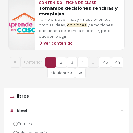
CONTENIDO · FICHA DE CLASE
Tomamos decisiones sencillas y
complejas
También, que niñas y niños tienen sus
propias ideas,
opiniones
y emociones,
que tienen derecho a expresar, pero
pueden elegir
Ver contenido
Anterior
1
2
3
4
...
143
144
Siguiente
Filtros
Nivel
Primaria
Telesecundaria