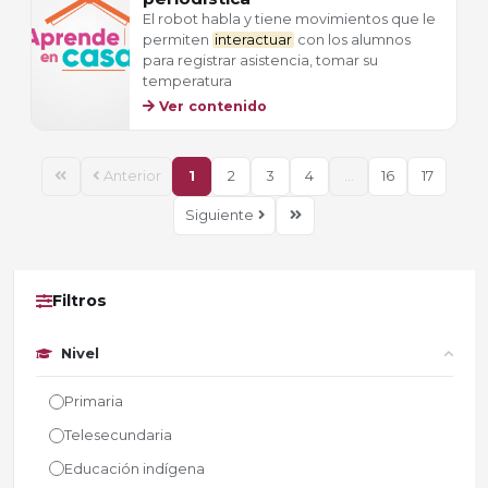
El robot habla y tiene movimientos que le
permiten
interactuar
con los alumnos
para registrar asistencia, tomar su
temperatura
Ver contenido
Anterior
1
2
3
4
...
16
17
Siguiente
Filtros
Nivel
Primaria
Telesecundaria
Educación indígena