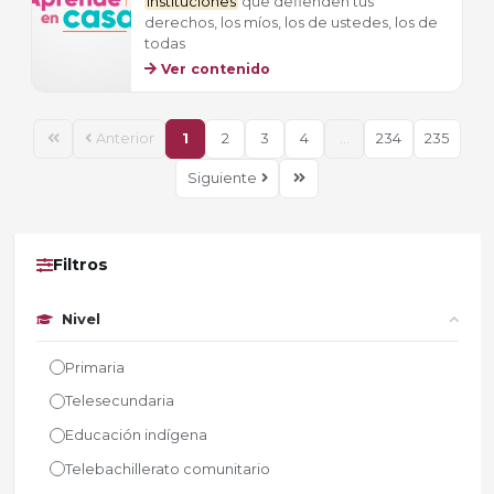
instituciones
que defienden tus
derechos, los míos, los de ustedes, los de
todas
Ver contenido
Anterior
1
2
3
4
...
234
235
Siguiente
Filtros
Nivel
Primaria
Telesecundaria
Educación indígena
Telebachillerato comunitario