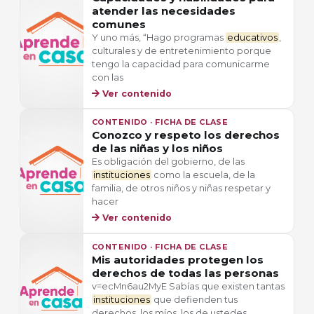
atender las necesidades
comunes
Y uno más, “Hago programas
educativos
,
culturales y de entretenimiento porque
tengo la capacidad para comunicarme
con las
Ver contenido
CONTENIDO · FICHA DE CLASE
Conozco y respeto los derechos
de las niñas y los niños
Es obligación del gobierno, de las
instituciones
como la escuela, de la
familia, de otros niños y niñas respetar y
hacer
Ver contenido
CONTENIDO · FICHA DE CLASE
Mis autoridades protegen los
derechos de todas las personas
v=ecMn6au2MyE Sabías que existen tantas
instituciones
que defienden tus
derechos, los míos, los de ustedes,