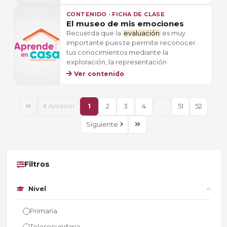
CONTENIDO · FICHA DE CLASE
El museo de mis emociones
Recuerda que la
evaluación
es muy
importante pues te permite reconocer
tus conocimientos mediante la
exploración, la representación
Ver contenido
Anterior
1
2
3
4
...
51
52
Siguiente
Filtros
Nivel
Primaria
Telesecundaria