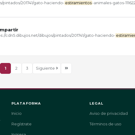
os/pintados/201741/gato-haciendo-
estiramientos
-animales-gatos-11162
ompartir
://cdn5.dibujos.net/dibujos/pintados/201741/gato-haciendo-
estiramie
1
2
3
Siguiente
PLATAFORMA
LEGAL
Inicio
Aviso de privacidad
.
Regístrate
Términos de uso
Ingresa