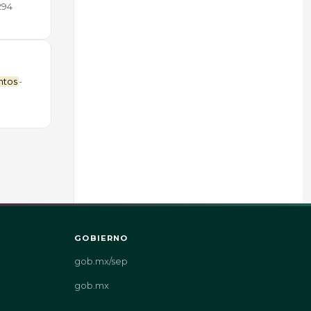
294
ntos
-
GOBIERNO
gob.mx/sep
gob.mx