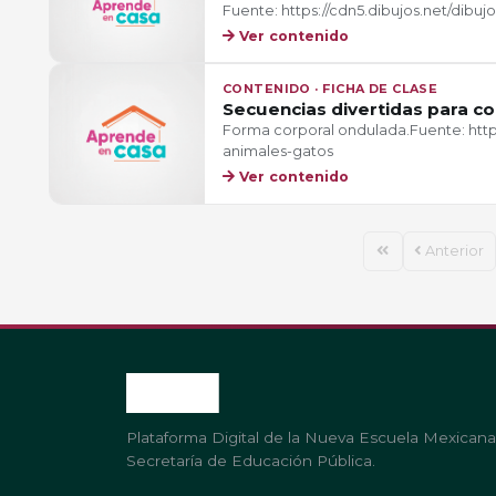
Fuente: https://cdn5.dibujos.net/dibuj
Ver contenido
CONTENIDO · FICHA DE CLASE
Secuencias divertidas para c
Forma corporal ondulada.Fuente: https
animales-gatos
Ver contenido
Anterior
Plataforma Digital de la Nueva Escuela Mexicana
Secretaría de Educación Pública.