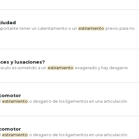
ciudad
mportante tener un calentamiento o un
estiramiento
previo para no
nces y luxaciones?
sculo es sometido a un
estiramiento
exagerado y hay desgarre.
ocomotor
l
estiramiento
o desgarro de los ligamentos en una articulación
ocomotor
l
estiramiento
o desgarro de los ligamentos en una articulación.