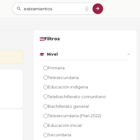
Filtros
Nivel
Primaria
Telesecundaria
Educación indígena
Telebachillerato comunitario
Bachillerato general
Telesecundaria (Plan 2022)
Educación inicial
Secundaria