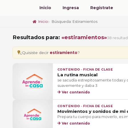
Inicio
Ingresa
Regístrate
Inicio
Búsqueda: Estiramientos
Resultados para:
«estiramientos»
38 resulta
¿Quisiste decir
estiramiento
?
CONTENIDO · FICHA DE CLASE
La rutina musical
se sacudía estrepitosamente todas y
suavemente y daba 3
Ver contenido
CONTENIDO · FICHA DE CLASE
Movimientos y sonidos de mi 
Prepara tu cuerpo para moverlo, es i
Ver contenido