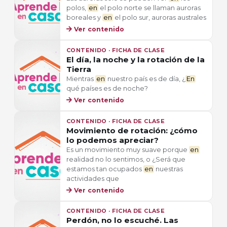
polos,
en
el polo norte se llaman auroras
boreales y
en
el polo sur, auroras australes
Ver contenido
CONTENIDO · FICHA DE CLASE
El día, la noche y la rotación de la
Tierra
Mientras
en
nuestro país es de día, ¿
En
qué países es de noche?
Ver contenido
CONTENIDO · FICHA DE CLASE
Movimiento de rotación: ¿cómo
lo podemos apreciar?
Es un movimiento muy suave porque
en
realidad no lo sentimos, o ¿Será que
estamos tan ocupados
en
nuestras
actividades que
Ver contenido
CONTENIDO · FICHA DE CLASE
Perdón, no lo escuché. Las