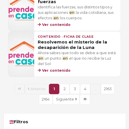
fuerzas
identifica las fuerzas, sus distintos tipos y
sus aplicaciones
en
la vida cotidiana, sus
efectos
en
los cuerpos.
Ver contenido
CONTENIDO · FICHA DE CLASE
Resolvemos el misterio de la
desaparición de la Luna
Ahora sabes que todo se debe a que está
en
un punto
en
el que no recibe la Luz
del Sol.
Ver contenido
Anterior
1
2
3
4
...
2163
2164
Siguiente
Filtros