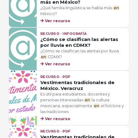
más en México?
¿Qué familia lingüística se habla más
en
México?
Ver recurso
RECURSO · INFOGRAFÍA
¿Cómo se clasifican las alertas
por lluvia en CDMX?
¿Cómo se clasifican las alertas por lluvia
en
CDMX?
Ver recurso
RECURSO · PDF
Vestimentas tradicionales de
México. Veracruz
Es útil para estudiantes, docentes y
personas interesadas
en
la cultura
mexicana, especialmente
en
el folclore y
las tradiciones
Ver recurso
RECURSO · PDF
Vestimentas tradicionales de