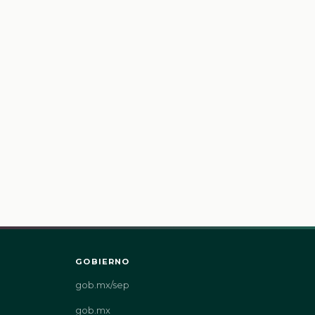
GOBIERNO
gob.mx/sep
gob.mx