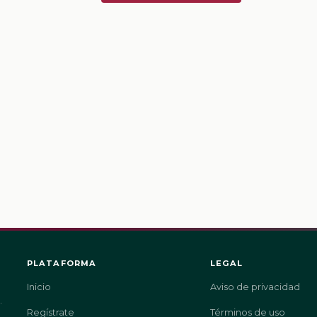
PLATAFORMA
LEGAL
Inicio
Aviso de privacidad
.
Regístrate
Términos de uso