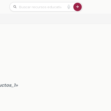
uctos_1»