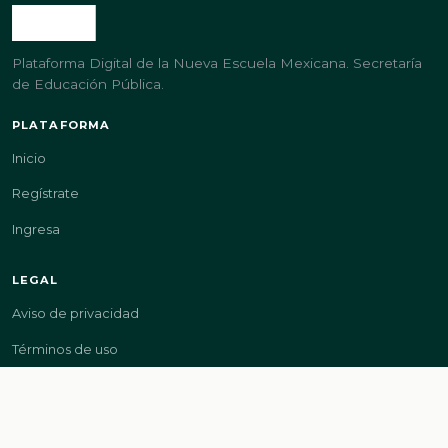
Plataforma Digital de la Nueva Escuela Mexicana. Secretaría
de Educación Pública.
PLATAFORMA
Inicio
Regístrate
Ingresa
LEGAL
Aviso de privacidad
Términos de uso
GOBIERNO
gob.mx/sep